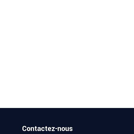
+100
Machines
+100
installées
par an
Contactez-nous